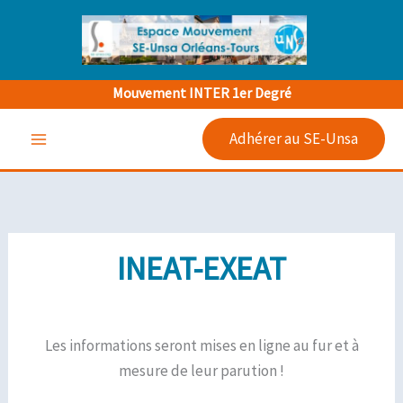
Aller
au
contenu
Mouvement INTER 1er Degré
Adhérer au SE-Unsa
INEAT-EXEAT
Les informations seront mises en ligne au fur et à
mesure de leur parution !